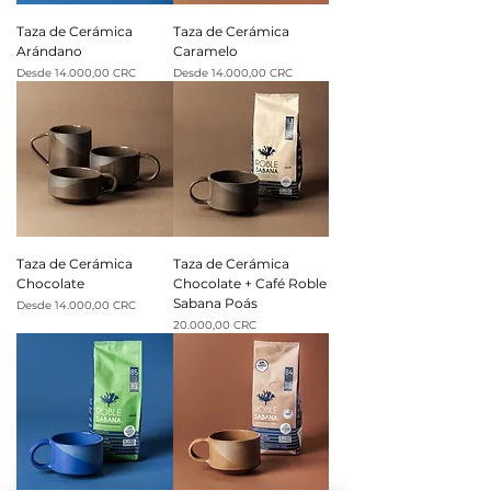
Taza de Cerámica
Taza de Cerámica
Arándano
Caramelo
Precio de oferta
Precio de oferta
Desde
14.000,00 CRC
Desde
14.000,00 CRC
Taza de Cerámica
Taza de Cerámica
Chocolate
Chocolate + Café Roble
Sabana Poás
Precio de oferta
Desde
14.000,00 CRC
Precio
20.000,00 CRC