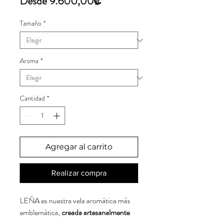
Precio
Desde
9.600,00₡
de
Tamaño
*
oferta
Aroma
*
Cantidad
*
Agregar al carrito
Realizar compra
LEÑA es nuestra vela aromática más
emblemática,
creada artesanalmente